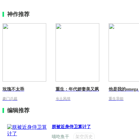
神作推荐
玫瑰不太乖
重生：年代娇妻美又飒
豪门总裁
乡土风情
重生异能
编辑推荐
朕被近身侍卫算计了
喵吃鱼干
架空历史