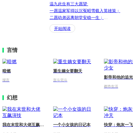
温九此生有三大愿望:

“陛下您尽管去善良，坏人臣来做就好。”

一愿温家军得以沉冤昭雪载入英雄策；

“她知道，她明明都知道，可就是不愿去接受
二愿幼弟远离朝堂安稳一生；

是自己最大的敌人。”

三愿心上人得遇良人平安喜乐。

#江山与美人自古不能两全#

开始阅读
……

#生在帝王家身不由己，下辈子布衣嫁你#

一场战争，温九和幼弟不得不观人眼色，寄人
#你明明教我刀剑对敌人，可你却对向我#
上防舅母，下斗表妹，还要与纨绔表哥周旋。

言情
温九一直小心翼翼的活着，只为护住幼弟追查
家军叛乱真相，她从未想过情爱二字，却不曾
个接一个的儿郎纷纷凑上前来。

暗燃
重生嫡女要翻天
一个是钟爱花草，温柔如水的敌国质子；一个
影帝和他的追光
似火，鲜衣怒马的少年郎；还有一个是果断狠
现言
宫斗宅斗
天下为棋局的小侯爷。

都市生活
当这世间最好的男子都在温九周围时，谁又会
幻想
后的归宿？
我在末世和大佬互飙演技
一个小女孩的日记本
快穿：炮灰一飞