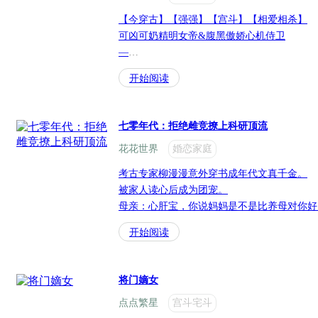
【今穿古】【强强】【宫斗】【相爱相杀】

可凶可奶精明女帝&腹黑傲娇心机侍卫

—

燕迟倾与自己的奶奶燕池清都是稀里糊涂就继
开始阅读
钵，是时候展现她政法系高材生的能力了。

大臣嚣张跋扈目中无人？不能惯，打！

与父辈同代生死与共的兄弟想夺权？不能惯，
七零年代：拒绝雌竞撩上科研顶流
近身侍卫看自己孤立无援想合谋，不能惯，宠！
花花世界
婚恋家庭
哎，等等，合谋？这近身侍卫葫芦里卖的什么
配与朕合谋？

考古专家柳漫漫意外穿书成年代文真千金。

某高挺清俊的人哭笑不得地抱拳请罪，轻声细
被家人读心后成为团宠。

她：“陛下，是臣的错，臣有罪。”

母亲：心肝宝，你说妈妈是不是比养母对你好？
无数个夜晚，是他巡防时故意路过皇帝寝宫。

父亲：多亏乖囡让咱家逃开下牛棚厄运！

无数个权谋，是他替皇帝出谋划策不求回报。

开始阅读
哥哥：小妹稀罕古董，我把整条猫儿街都淘给
无数个谎言，是他编织的童话故事祈愿善良。

假千金姐姐：要什么男人，小妹才是我的真爱！
双洁，1v1，后期小虐，双强。

姗姗来迟的男主赵力扬：让开！都别跟我抢！
将门嫡女
—

“裴衍则，如果有一天连你也欺骗朕，那朕不
点点繁星
宫斗宅斗
下还能去相信谁。”
