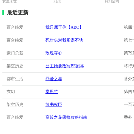
女生末世
幻想
科幻空间
最近更新
百合纯爱
我只属于你【ABO】
第四
百合纯爱
死对头对我图谋不轨
第七
豪门总裁
玫瑰夺心
第7
架空历史
公主她要改写BE剧本
将行
都市生活
罪爱之界
番外
玄幻
棠思竹
第四
架空历史
欲书权臣
一百
百合纯爱
高岭之花采摘攻略指南
番外