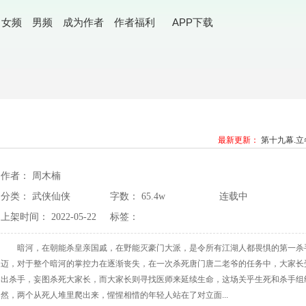
女频
男频
成为作者
作者福利
APP下载
最新更新：
第十九幕.
作者： 周木楠
分类：
武侠仙侠
字数：
65.4w
连载中
上架时间：
2022-05-22
标签：
暗河，在朝能杀皇亲国戚，在野能灭豪门大派，是令所有江湖人都畏惧的第一杀
迈，对于整个暗河的掌控力在逐渐丧失，在一次杀死唐门唐二老爷的任务中，大家长
出杀手，妄图杀死大家长，而大家长则寻找医师来延续生命，这场关乎生死和杀手组
然，两个从死人堆里爬出来，惺惺相惜的年轻人站在了对立面...