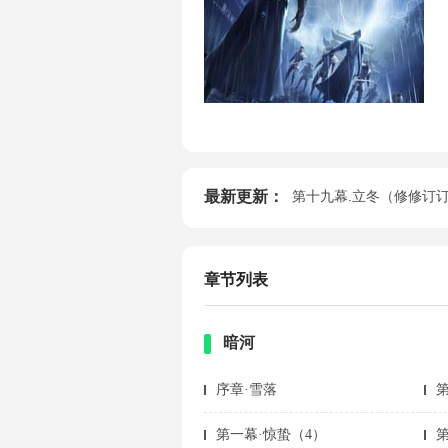
最新更新：
第十九幕.立冬（修修订
章节列表
暗河
序章·雪落
第一幕·惊蛰（4）