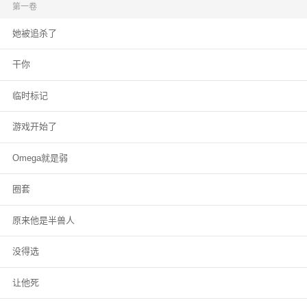
对Omega的厌恶和排斥，与她达成交易：他保护她，她治疗他。 后来，当他
第一卷
如愿以偿复仇成功时，她却意外死在帝国暴动中。 一年后，她被神秘力量再次
她被追杀了
召唤回异世界。 拍卖场上，灯光照在她白皙的肌肤上，在场所有男性Alpha疯
狂地争相出价。 他的脸隐在暗处，异色的眸子定定地注视着她，唇角勾起一抹
浅笑。
干你
临时标记
游戏开始了
Omega就是弱
圈套
原来他是半兽人
没得选
让他死