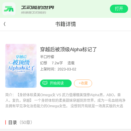
打开
书籍详情
穿越后被顶级Alpha标记了
半口柠檬
幻想
7.2w字
连载
上架时间：2023-03-02
开始阅读
+收藏
简介：【身娇体软柔美Omega女 VS 武力值爆棚美强惨Alpha男，ABO，兽
人，复仇，穿越】 一个身娇体软的柔美甜妹穿越到异世界，成为一名血统纯净
且拥有罕见净化治愈能力的Omega女性。 没想到开局就是一场真实版的大逃
杀！ 她这个行走的信息素，武力值为零，活不过三秒啊！ 就在第三秒时她意
外救了美强惨的Alpha。 穆森刚刚经历了一场恶战，身负重伤，体内狂暴的精
目录
（50章）
神力几乎要了他的命。 而她周身散发的温和甜美的气息让他瞬间平复，就连被
污染的精神力也慢慢净化。 面对如此稀有的救命恩人，为了复仇，他掩饰心中