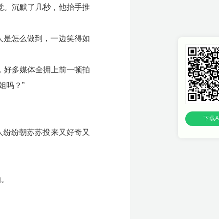
觉。沉默了几秒，他抬手推
人是怎么做到，一边笑得如
，好多媒体全拥上前一顿拍
姐吗？”
下载A
人纷纷朝苏苏投来又好奇又
拍。