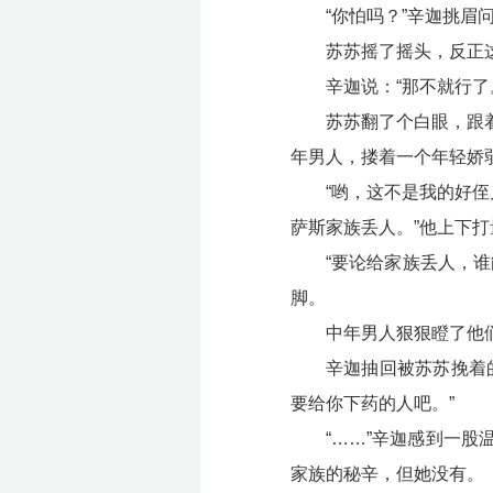
“你怕吗？”辛迦挑眉
苏苏摇了摇头，反正
辛迦说：“那不就行了
苏苏翻了个白眼，跟
年男人，搂着一个年轻娇
“哟，这不是我的好侄
萨斯家族丢人。”他上下
“要论给家族丢人，
脚。
中年男人狠狠瞪了他
辛迦抽回被苏苏挽着
要给你下药的人吧。”
“……”辛迦感到一
家族的秘辛，但她没有。