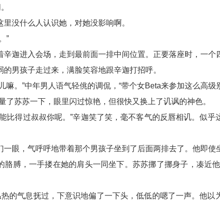
问。
这里没什么人认识她，对她没影响啊。
。”
着辛迦进入会场，走到最前面一排中间位置。正要落座时，一个
弱的男孩子走过来，满脸笑容地跟辛迦打招呼。
儿嘛。”中年男人语气轻佻的调侃，“带个女Beta来参加这么高
打量了苏苏一下，眼里闪过惊艳，但很快又换上了讥讽的神色。
谁能比得过叔叔你呢。”辛迦笑了笑，毫不客气的反唇相讥。似乎
们一眼，气呼呼地带着那个男孩子坐到了后面两排去了。他即使
的胳膊，一手搂在她的肩头一同坐下。苏苏挪了挪身子，凑近他
股温热的气息抚过，下意识地偏了一下头，低低的嗯了一声。他以