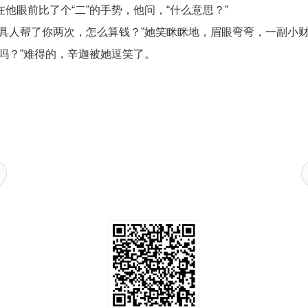
他眼前比了个“二”的手势，他问，“什么意思？”
工具人帮了你两次，怎么算钱？”她笑眯眯地，眉眼弯弯，一副小
吗？”难得的，辛迦被她逗笑了。
。