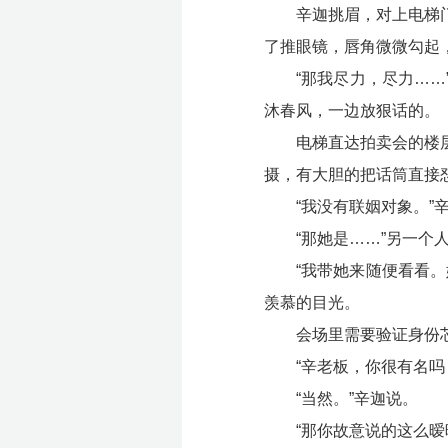
辛迦挑眉，对上电梯
了推眼镜，唇角微微勾起
“那我尽力，尽力…
沐春风，一边放狠话的。
电梯直达拍卖会的楼
摄，有大胆的把话筒直接
“我没有联姻对象。
“那她是……”另一个
“我带她来随便看看
羡慕的目光。
会场里需要验证身份
“辛老板，你很有名
“当然。”辛迦说。
“那你故意说的这么