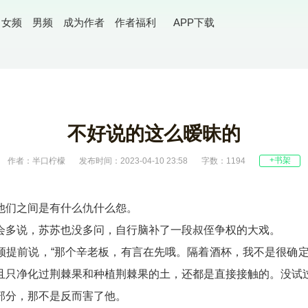
女频
男频
成为作者
作者福利
APP下载
不好说的这么暧昧的
+书架
作者：半口柠檬
发布时间：2023-04-10 23:58
字数：1194
他们之间是有什么仇什么怨。
会多说，苏苏也没多问，自行脑补了一段叔侄争权的大戏。
须提前说，“那个辛老板，有言在先哦。隔着酒杯，我不是很确定
且只净化过荆棘果和种植荆棘果的土，还都是直接接触的。没试
部分，那不是反而害了他。