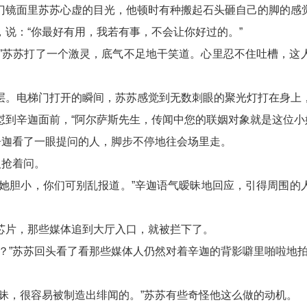
门镜面里苏苏心虚的目光，他顿时有种搬起石头砸自己的脚的感
，说：“你最好有用，我若有事，不会让你好过的。”
…”苏苏打了一个激灵，底气不足地干笑道。心里忍不住吐槽，这
层。电梯门打开的瞬间，苏苏感觉到无数刺眼的聚光灯打在身上
怼到辛迦面前，“阿尔萨斯先生，传闻中您的联姻对象就是这位小
”辛迦看了一眼提问的人，脚步不停地往会场里走。
人抢着问。
。她胆小，你们可别乱报道。”辛迦语气暧昧地回应，引得周围的
芯片，那些媒体追到大厅入口，就被拦下了。
吗？”苏苏回头看了看那些媒体人仍然对着辛迦的背影噼里啪啦地
暧昧，很容易被制造出绯闻的。”苏苏有些奇怪他这么做的动机。