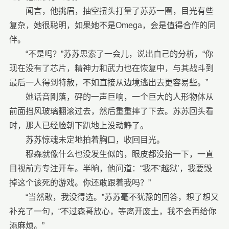
闻言，他挑眉，抽空扭头打量了苏苏一圈，目光有些
复杂，她很聪明，如果她不是Omega，会是值得合作的同
伴。
“不是吗？”苏苏思索了一会儿，说出自己的分析，“你
现在没有了芯片，精神力和武力也在恢复中，与其战斗到
最后一人得到特赦，不如直接从边境逃出去更容易些。”
她话音刚落，砰的一声巨响，一个巨大的人形物体从
前面挡风玻璃翻滚过去，然后重重摔了下去。苏苏回头看
时，那人已经脸朝下趴地上没动静了。
苏苏惊魂未定地拍着胸口，收回目光。
穆森就像什么也没发生似的，眼皮都没抬一下，一直
目视前方专注开车。半晌，他问道：“我不‘越狱’，我要毁
掉这个该死的游戏。你还敢跟着我吗？”
“当然敢，我没得选。”苏苏毫不犹豫的回答，想了想又
补充了一句，“不过森哥放心，等离开废土，我不会再给你
添麻烦。”