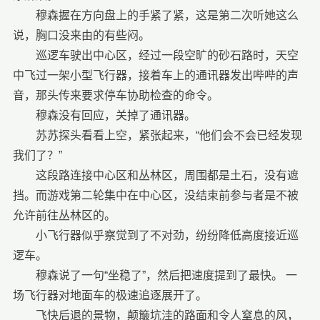
穆森握在方向盘上的手紧了紧，这是第二次听她这么
说，胸口没来由的有些闷。
巡逻车驶出中心区，经过一段空旷的砂石路时，天空
中飞过一架小型飞行器，接着车上的通讯器发出哔哔的声
音，那头传来要求停车协助检查的命令。
穆森没有回应，关掉了通讯器。
苏苏探头看看上空，紧张起来，“他们会不会已经发现
我们了？”
这段路连接中心区和丛林区，周围都是土石，没有遮
挡。而游戏第二轮集中在中心区，没结束前参与者是不被
允许前往丛林区的。
小飞行器似乎察觉到了不对劲，纷纷降低高度接近巡
逻车。
穆森说了一句“坐稳了”，然后把速度提到了最快。 一
场飞行器对地面车的极速追逐展开了。
飞快后退的景物，颠簸坑洼的路面和令人窒息的风，