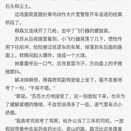
石头和尘土。
这场面简直跟好莱坞动作大片里警匪开车追逐的经典
桥段了。
穆森又连续开了几枪，击中了飞行器的螺旋桨。
苏苏从后视镜里看到，小飞行器晃荡了几下，惯性作
用下往前冲，险险擦过巡逻车的车尾，掉落到车后面的路
面上，转眼间起火爆炸，烧成一个火球。
她重重呼出一口气，后背直冒冷汗，方向盘上的手微
微颤抖。
解决掉麻烦，穆森跨到副驾驶座上坐下，毫不吝啬地
夸了一句，“干得不错。”
“那是。”苏苏大方地接受了，这一刻放松下来，也许为
了缓解紧绷的情绪，不自觉说得多了一些，语气里有点小
骄傲。
“我高考完就考了驾照，给外公当了三年的司机，一放
假就带着他去采药收药出诊。进山的路，路况比这条路差