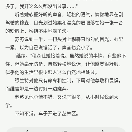
多了，我开这么久都没出过事……”
听着她软糯好听的声音，轻松的语气，慵懒地靠在副
驾驶的穆森，目光划过她柔和漂亮的眉眼落在她一张一合
的粉唇上，喉结不由地滚了滚。
苏苏说到一半，一扭头对上穆森直勾勾的目光，心里
一紧，以为自己说错话了，声音也变小了。
“继续。”穆森让她接着说。虽然她说的事情，有些他不
懂，但她毫无防备，自然轻松地说话，让他感觉很舒服，
似乎他的生活里很少跟人这么自然地相处过。
穆兰特对他只有命令和控制，下属对他尊敬和畏惧，
而维吉娜是一边讨好一边嫌弃。
苏苏见他心情不错，又说了很多，从小时候说到大
学。
不知不觉，车子开进了丛林区。