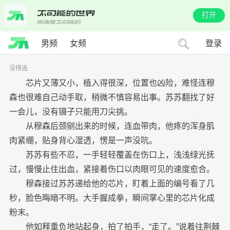
打开
男频
女频
登录
没得选
芯片又薄又小，植入得很深，位置也凶险，难怪连穆
森也很难自己动手取，稍微不慎容易出事。苏苏翻找了好
一会儿，没有镊子只能用刀尖挑。
从穆森后颈剜出来的时候，连血带肉，他疼的浑身肌
肉紧绷，贴身背心湿透，愣是一声没吭。
苏苏有些不忍，一手轻轻覆盖在伤口上，浅浅绿光抚
过，慢慢止住出血，紧接着伤口以肉眼可见的速度愈合。
穆森接过苏苏递给他的芯片，盯着上面的编号看了几
秒，脸色晦暗不明。大手握成拳，瞬间掌心里的芯片化成
粉末。
他如释重负地站起身，拍了拍手，“走了。”说着往荆棘