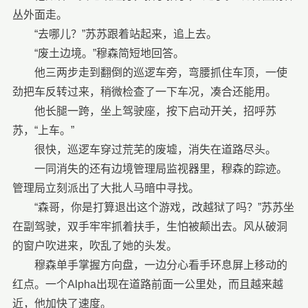
丛外面走。
“去哪儿？”苏苏跟着站起来，追上去。
“废土边境。”穆森简短地回答。
他三两步走到翻倒的巡逻车旁，弯腰抓住车顶，一使
劲把车反转过来，稍微检查了一下车况，凑合还能用。
他长腿一跨，坐上驾驶座，按下启动开关，招呼苏
苏，“上车。”
很快，巡逻车穿过荒芜的废墟，消失在道路尽头。
一同消失的还有边境管理局监视器里，穆森的踪迹。
管理局立刻派出了大批人马暗中寻找。
“森哥，你是打算退出这个游戏，改越狱了吗？”苏苏坐
在副驾驶，双手牢牢抓着扶手，生怕被颠出去。风从破洞
的窗户吹进来，吹乱了她的头发。
穆森单手掌握方向盘，一边分心看手环息屏上移动的
红点。一个Alpha出现在道路前面一公里处，而且越来越
近，他加快了速度。