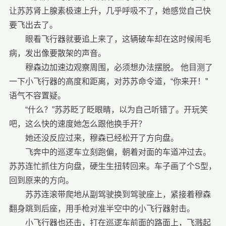
让苏苏肾上腺素极速上升，几乎呼吸不了，她感觉自己快
要飞出去了。
眼看飞行器就要追上来了，这辆破车却在这时候闹毛
病，发出像要散架的声音。
穆森边加速边观察周围，必须想办法摆脱。 他目测了
一下小飞行器的高度和距离，对苏苏命令道，“你来开！”
语气不容置疑。
“什么？”苏苏眨了眨眼睛，以为自己听错了。开玩笑
吧，这么快的速度她怎么跟他换手开？
她还没反应过来，穆森已经松开了方向盘。
飞奔中的巡逻车立刻跑偏，朝着对面的车道冲过去。
苏苏连忙抓住方向盘，硬生生扭转回来。车子画了个S型，
回到原来的方向。
苏苏连滚带爬地从副驾驶换到驾驶座上，紧接着穆森
翻身跳到后座，用手枪对准半空中的小飞行器射击。
小飞行器也还击，打在巡逻车前面的路面上，飞溅起