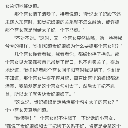
女急切地催促道。
那个宫女清了清嗓子，接着说道：“听说太子妃殿下还
未嫁入东宫时，和贵妃娘娘的关系就不怎么融洽，或许抓
那个宫女就是想给太子妃一个下马威。”
“不对不对。”这时，又一个宫女突然插嘴，她一脸神秘
兮兮的模样，“你们知道贵妃娘娘为什么要抓那个宫女吗？”
几个宫女你看看我，我看看你，都纷纷摇了摇头。那
个宫女见大家都被自己吊足了胃口，也不再卖关子，得意
地说道：“她们抓着那个宫女回华阳宫时我见到了，你们是
不知道，那个宫女生得花容月貌，简直比宫里的娘娘都还
漂亮，我猜测定是这个宫女勾引太子，然后太子妃不愿
意，所以太子就告诉贵妃娘娘了。”
“这么说，贵妃娘娘是想惩治那个勾引太子的宫女？”一
个小宫女天真地问道。
“你傻啊！”一个宫女忍不住戳了一下说话的小宫女，
“都说了贵妃娘娘和太子妃殿下关系不好，肯定是要拿这个