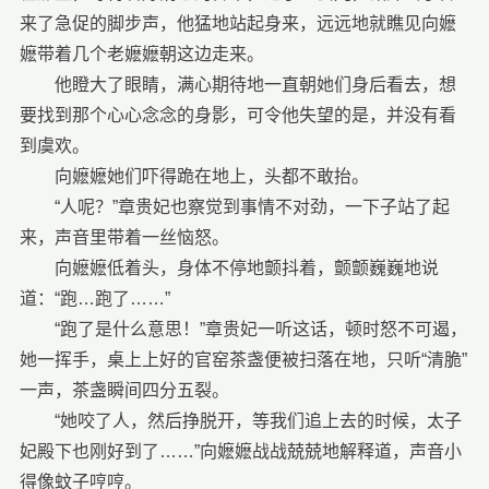
来了急促的脚步声，他猛地站起身来，远远地就瞧见向嬷
嬷带着几个老嬷嬷朝这边走来。
他瞪大了眼睛，满心期待地一直朝她们身后看去，想
要找到那个心心念念的身影，可令他失望的是，并没有看
到虞欢。
向嬷嬷她们吓得跪在地上，头都不敢抬。
“人呢？”章贵妃也察觉到事情不对劲，一下子站了起
来，声音里带着一丝恼怒。
向嬷嬷低着头，身体不停地颤抖着，颤颤巍巍地说
道：“跑…跑了……”
“跑了是什么意思！”章贵妃一听这话，顿时怒不可遏，
她一挥手，桌上上好的官窑茶盏便被扫落在地，只听“清脆”
一声，茶盏瞬间四分五裂。
“她咬了人，然后挣脱开，等我们追上去的时候，太子
妃殿下也刚好到了……”向嬷嬷战战兢兢地解释道，声音小
得像蚊子哼哼。