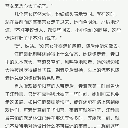
宫女来恶心太子妃了。”
几个宫女恍然大悟，纷纷点头表示赞同。就在这时，
站在最前面的掌事宫女走了过来，她面色阴沉，严厉地说
道：“不准妄议贵人，都快些回去，小心你们的脑袋，这些
话烂在肚子里不准再说了。”
“是，姑姑。”众宫女吓得连忙应道，随后便匆匆散去。
江静棠此刻哪还顾得上什么仪态，她快步走着，春日
里的风本就大，宫道又空旷，风呼呼地吹着，她的裙边和
大袖被风吹得肆意飞舞，朝着身后飘扬，头上的流苏也随
着她急促的步伐轻微晃动着。
自从虞欢被华阳宫的人带走后，春雅就第一时间告诉
了江静棠，只是在嘉熙殿耽搁了一些时间，她们回去也要
走这条路，如果江静棠脚步快些，或许还能在路上遇到虞
欢她们，可若是真到了华阳宫，事情可就难办了，江静棠
最害怕的就是林诚已经在那边等候多时，等虞欢一到，就
迫不及待地对她做出什么不可描述的事情……一想到这些