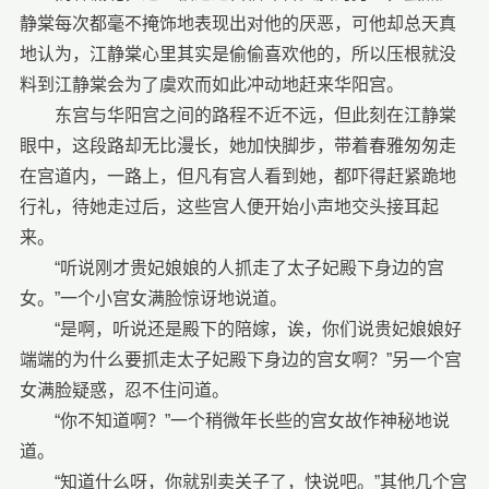
静棠每次都毫不掩饰地表现出对他的厌恶，可他却总天真
地认为，江静棠心里其实是偷偷喜欢他的，所以压根就没
料到江静棠会为了虞欢而如此冲动地赶来华阳宫。
东宫与华阳宫之间的路程不近不远，但此刻在江静棠
眼中，这段路却无比漫长，她加快脚步，带着春雅匆匆走
在宫道内，一路上，但凡有宫人看到她，都吓得赶紧跪地
行礼，待她走过后，这些宫人便开始小声地交头接耳起
来。
“听说刚才贵妃娘娘的人抓走了太子妃殿下身边的宫
女。”一个小宫女满脸惊讶地说道。
“是啊，听说还是殿下的陪嫁，诶，你们说贵妃娘娘好
端端的为什么要抓走太子妃殿下身边的宫女啊？”另一个宫
女满脸疑惑，忍不住问道。
“你不知道啊？”一个稍微年长些的宫女故作神秘地说
道。
“知道什么呀，你就别卖关子了，快说吧。”其他几个宫