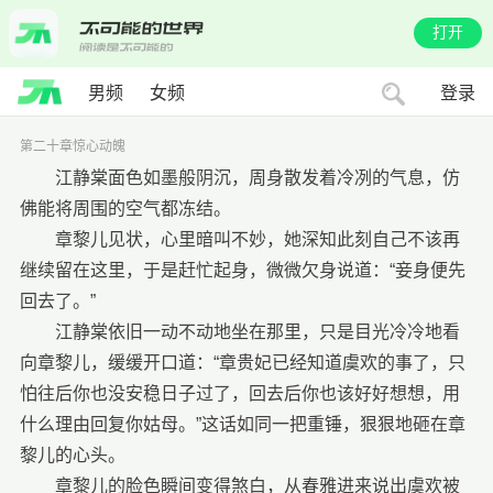
打开
男频
女频
登录
第二十章惊心动魄
江静棠面色如墨般阴沉，周身散发着冷冽的气息，仿
佛能将周围的空气都冻结。
章黎儿见状，心里暗叫不妙，她深知此刻自己不该再
继续留在这里，于是赶忙起身，微微欠身说道：“妾身便先
回去了。”
江静棠依旧一动不动地坐在那里，只是目光冷冷地看
向章黎儿，缓缓开口道：“章贵妃已经知道虞欢的事了，只
怕往后你也没安稳日子过了，回去后你也该好好想想，用
什么理由回复你姑母。”这话如同一把重锤，狠狠地砸在章
黎儿的心头。
章黎儿的脸色瞬间变得煞白，从春雅进来说出虞欢被