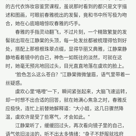
的古代衣饰妆容鉴赏课程，虽说那时看到的都只是文字描
述和图画，可眼前春雅梳出的发髻，竟和书中所写极为吻
合，她在心底暗暗惊叹春雅的巧手。
春雅的手指灵动翻飞，不过片刻，一个精致繁复的发
髻就出现在江静棠的头顶，每一处发丝都被梳理得恰到好
处，搭配上那根根珠翠点缀，显得华丽又典雅，江静棠静
静地看着镜中的自己，神色一如既往的淡然，可就在这
时，她毫无预兆地回过头，目光直直地落在虞欢的脸上。
“脸色怎么这么苍白？”江静棠微微皱眉，语气里带着一
丝疑惑。
虞欢心里“咯噔”一下，瞬间紧张起来，大脑飞速运转，
却一时想不出合适的回答，就在她满心焦急之时，春雅反
应极快，连忙上前替她解释道：“大小姐，这几日骤然降
温，虞欢许是受了些寒气，才会如此。”
江静棠听了，缓缓回过头，再次看向镜子里的自己，
语气依旧淡淡的，听不出太多情绪：“身子不舒服就找府