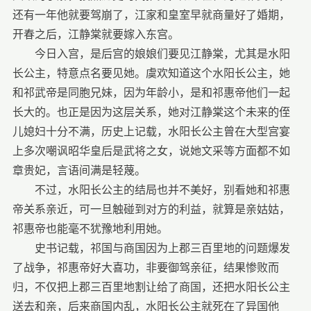
还有一年他就要驾崩了，江家和皇室早就商量好了婚期，
开春之后，江静棠就要嫁入东宫。
今日入宫，是后宫的娘娘们要见江静棠，尤其是水阳
长公主，特意点名要见她。虞欢知道这个水阳长公主，她
和祁武帝是同胞兄妹，因为年龄小，是和祁惠帝他们一起
长大的。也正是因为这层关系，她对江静棠这个未来的侄
儿媳妇十分不满，历史上记载，水阳长公主曾在大型宫宴
上多次嘲讽昭华皇后是武将之女，说她文采等方面都不如
章贵妃，言语间满是轻蔑。
不过，水阳长公主的结局也并不美好，别看她和祁惠
帝关系亲近，可一旦触碰到对方的利益，就算是亲姑姑，
祁惠帝也能毫不犹豫地利用她。
史书记载，祁国与商国因为上郡三百里地的问题爆发
了战争，祁惠帝好大喜功，非要御驾亲征，结果惨败而
归，不仅把上郡三百里地割让给了商国，还把水阳长公主
送去和亲，后来商国内乱，水阳长公主就死在了异国他