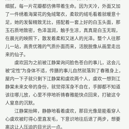
细腻，每一片花瓣都仿佛带着生命。因为天冷，外面又加
了一件绣着海棠花的兔绒氅衣，柔软的绒毛看着就暖意十
足，她的发髻精致无比，搭配着一套上好的白玉头面，那
玉石质地致密，色泽温润，触手生凉，真真是白玉无瑕，
在晨光的映照下，散发着柔和又迷人的光泽。整个人往那
儿一站，高贵优雅的气质扑面而来，活脱脱像从画里走出
来的仙子。
虞欢因为之前被江静棠询问脸色苍白的事儿，这会儿
被“定性”为身体不适，传膳的事儿自然就落到了春雅身上，
屋内一下子就只剩下江静棠和虞欢两个人，虞欢一想到江
静棠未来女帝的身份，就觉得浑身不自在，手脚都不知道
该往哪儿放，心里不停地祈祷春雅能快点回来，打破这令
人窒息的沉默。
江静棠抬眸，静静地看着虞欢，那目光像是能看穿人
心虞欢被盯得心里直发毛，下意识地往后退了两步，想要
离这让人压迫的目光远一点。