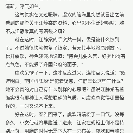
清新，呼气如兰。
这气氛实在太过暧昧，虞欢的脑海里突然就冒出之前
看到的那些关于江静棠的资料，心里忍不住泛起嘀咕：难
不成江静棠真的有磨镜之癖？
就在这时，江静棠的手突然一抖，像是被什么惊到
了。不过她很快就恢复了镇定，若无其事地将唇刷放下，
松开虞欢，神色淡淡地说道：“待会儿要入宫，好歹也得有
点气色，不能丢了升国公府的面子。”
虞欢呆愣了一下，这才反应过来，连忙点头说道：“奴
婢明白。”可心里却还是犯着疑惑，江静棠说这些干什么？
她不会真的对自己有什么别样的心思吧？虽说江静棠看着
确实很有那种让人浮想联翩的气质，可虞欢总觉得哪里怪
怪的，一时又说不上来。
好在这时，春雅回来了，虞欢暗暗松了一口气。没等
多久，小女使就将早膳送了进来，江家在规矩上倒不是特
别严苛，用膳的时候无需下人在一旁布菜，虞欢和春雅只