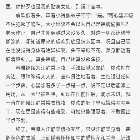
医，你好歹也是我的贴身女使，别误了差事。”
虞欢低着头，声音小得像蚊子哼哼：“是。”可心里却忍
不住犯起了嘀咕，大小姐该不会以为自己是装病偷懒吧？
老天作证，自己才刚穿越过来没多久，对这一切都还稀里
糊涂的，哪知道原来的虞欢到底是怎么回事，况且自己现
在也没觉得身体有啥异样啊，头不晕眼不花，浑身都透着
股清爽劲儿，真要装病，自己还真没那演技。
春雅继续为江静棠上妆，手法细腻又熟练，虞欢站在
旁边，眼睛睁得大大的，全神贯注地看着，生怕错过任何
一个步骤，心里想着多学一点是一点，说不定以后能派上
用场，从一大早被叫醒，到现在忙前忙后，滴水未进，就
一直在伺候江静棠换衣梳妆，虞欢的肚子早就饿得咕咕叫
了，现在更是疼得有些难受，可她只能强忍着，不敢露出
半点不耐。
终于，春雅为江静棠梳妆完毕。只见江静棠身着一袭
鹅黄色的衣裳，上面绣着栩栩如生的腊梅花和兰草，针法