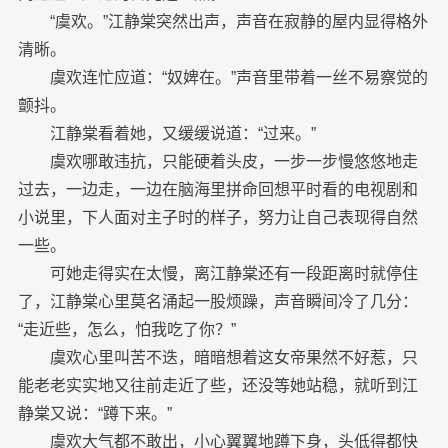
“虞欢。”江静棠突然出声，声音在寂静的屋内显得格外
清晰。
虞欢连忙应道：“奴婢在。”声音里带着一丝不易察觉的
颤抖。
江静棠看着她，又缓缓说道：“过来。”
虞欢哪敢违抗，只能硬着头皮，一步一步慢悠悠地走
过去，一边走，一边在脑海里拼命回想平时看的电视剧和
小说里，下人面对主子时的样子，努力让自己表现得自然
一些。
可她走得实在太慢，离江静棠还有一段距离时就停住
了，江静棠心里莫名涌起一股烦躁，声音瞬间冷了几分：
“走近些，怎么，怕我吃了你？”
虞欢心里叫苦不迭，暗暗想着这女帝果然不好惹，只
能老老实实地又往前走近了些，还没等她站稳，就听到江
静棠又说：“蹲下来。”
虞欢大气都不敢出，小心翼翼地蹲下身，头低得都快