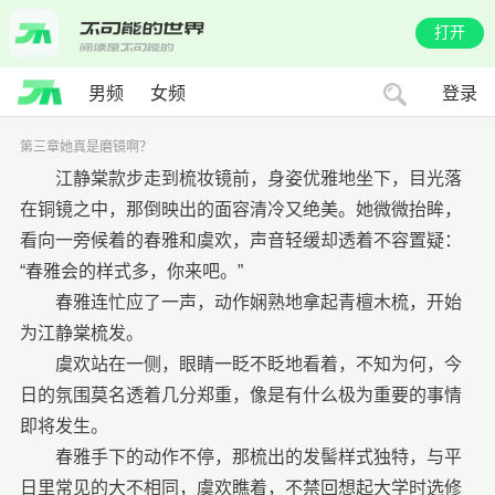
打开
男频
女频
登录
第三章她真是磨镜啊？
江静棠款步走到梳妆镜前，身姿优雅地坐下，目光落
在铜镜之中，那倒映出的面容清冷又绝美。她微微抬眸，
看向一旁候着的春雅和虞欢，声音轻缓却透着不容置疑：
“春雅会的样式多，你来吧。”
春雅连忙应了一声，动作娴熟地拿起青檀木梳，开始
为江静棠梳发。
虞欢站在一侧，眼睛一眨不眨地看着，不知为何，今
日的氛围莫名透着几分郑重，像是有什么极为重要的事情
即将发生。
春雅手下的动作不停，那梳出的发髻样式独特，与平
日里常见的大不相同，虞欢瞧着，不禁回想起大学时选修