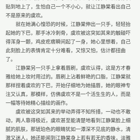
贴到地上了，生怕自己一个不小心，就让江静棠看出自己
不是原来的虞欢。
就在她满心惶恐的时候，江静棠伸出一只手，轻轻抬
起她的下巴，那手冰冷刺骨，虞欢被这突如其来的触碰吓
得浑身一颤，鸡皮疙瘩瞬间起了一身，她心里想着，自己
此刻脸上的表情肯定十分难看，又惊又怕，估计都扭曲
了。
江静棠另一只手上拿着唇刷，虞欢认得，这是方才春
雅给她上妆时用过的。唇刷上沾着鲜艳的口脂，江静棠就
那样捏着虞欢的下巴，开始仔细地为她描唇，她的眼神专
注又认真，那模样，仿佛虞欢不是一个活生生的人，而是
一幅等待她精心描绘的画作。
虞欢被这突如其来的举动弄得不知所措，一动也不敢
动，两人靠得极近，虞欢甚至能清楚地看到江静棠脸上细
腻的肌肤，那琥珀色的眼睛犹如一潭深不见底的静水，清
澈又迷人，她还能闻到江静棠身上若有若无的香味，淡雅