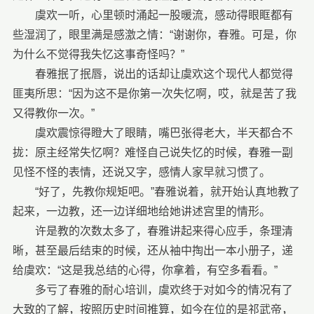
虞欢一听，心里顿时涌起一股暖流，感动得眼眶都有
些湿润了，眼里满是感激之情：“谢谢你，春雅。可是，你
为什么不觉得我失忆这事奇怪吗？”
春雅抿了抿唇，说出的话却让虞欢这个现代人都觉得
匪夷所思：“因为这不是你第一次失忆啊，哎，就是苦了我
又得教你一次。”
虞欢震惊得瞪大了眼睛，嘴巴张得老大，半天都合不
拢：原主经常失忆啊？难怪自己说失忆的时候，春雅一副
见怪不怪的表情，还说又字，感情人家早就习惯了。
“好了，先教你规矩吧。”春雅说着，就开始认真地教了
起来，一边教，还一边详细地给她讲述宫里的情形。
许是教的次数太多了，春雅讲起来得心应手，条理清
晰，甚至最后结束的时候，还从袖中掏出一本小册子，递
给虞欢：“这是我总结的心得，你拿着，有空多看看。”
多亏了春雅的耐心培训，虞欢终于对如今的情况有了
大致的了解，按照历史时间推算，如今在位的是祁武帝，