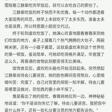
需陪着江静棠吃完早饭后，就可以去吃自己的那份了。
江静棠吃饭的样子快而不失优雅，每一个动作都透着
大家闺秀的风范，她早上本就吃不了太多东西，准备太多
也是浪费，所以特意跟小厨房交代过。
终于轮到虞欢吃饭了，她满心欢喜地跟着春雅来到她
们吃饭的地方，桌子上摆着几个热气腾腾的大包子，两碗
稀米粥，还有一小碟子酱菜，这就是虞欢来到这个世界吃
的第一顿饭，虽说简单，可她却吃得格外满足，毕竟饿了
这么久，再普通的食物此刻都变得无比美味。
饭饱食足后，虞欢的头脑也开始活跃起来。突然想起
江静棠说待会儿要进宫，她的脸色瞬间变得煞白，心里暗
暗叫苦：完蛋了，自己对宫里的规矩一知半解，待会儿要
是哪里没做对，恐怕真的要小命不保了。
像是看出了她的担忧，春雅将她拉到一边，神神秘秘
地说道：“你不是说你失忆了嘛，待会儿要进宫，我把宫中
是什么样子，还有一些礼仪要注意的地方都告诉你。”