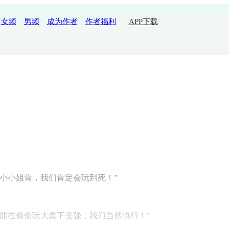
女频
男频
成为作者
作者福利
APP下载
小小姐肯，我们肯定会玩到死！”
能在偷偷玩大粪下变强，我们当然也行！”