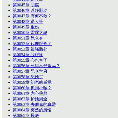
第0045章 阴谋
第0046章 以静制动
第0047章 有何不敢？
第0048章 送人头
第0049章 重伤
第0050章 雷霆之怒
第0051章 昆仑令
第0052章 代理院长？
第0053章 最强脑补
第0054章 我好疼
第0055章 心也空了
第0056章 死得不舒坦吗？
第0057章 昆仑学府
第0058章 想她了
第0059章 初恋的感觉
第0060章 抓到小贼？
第0061章 内心煎熬
第0062章 护她周全
第0063章 去他鬼的真爱
第0064章 突然的感悟
第0065章 晨曦