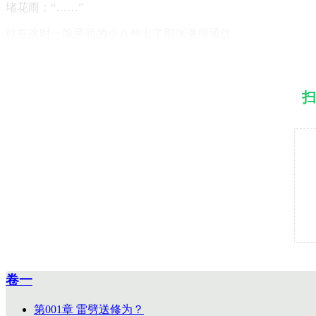
堵花雨：“……”
就在这时一脸呆萌的小八伸出了那张涨得通红...
扫
卷一
第001章 雷劈送修为？