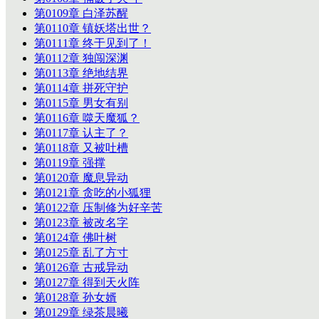
第0109章 白泽苏醒
第0110章 镇妖塔出世？
第0111章 终于见到了！
第0112章 独闯深渊
第0113章 绝地结界
第0114章 拼死守护
第0115章 男女有别
第0116章 噬天魔狐？
第0117章 认主了？
第0118章 又被吐槽
第0119章 强撑
第0120章 魔息异动
第0121章 贪吃的小狐狸
第0122章 压制修为好辛苦
第0123章 被改名字
第0124章 佛叶树
第0125章 乱了方寸
第0126章 古戒异动
第0127章 得到天火阵
第0128章 孙女婿
第0129章 绿茶晨曦