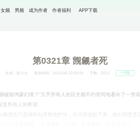
女频
男频
成为作者
作者福利
APP下载
第0321章 觊觎者死
+书架
作者：田小九
发布时间：2023-06-19 09:04
字数：2013
把握破除鸿蒙幻境？”几乎所有人的目光都不约而同地看向了一旁
深是所有人的希望。
入秘境也只是辅助白泽替他护法，但几经波折下来，他们倒是坚
们问问小废柴吧。”老咸鱼默了半响，直接甩手，丝毫没有任...