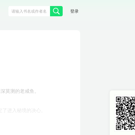
登录
高深莫测的老咸鱼。
定了进入秘境的决心。