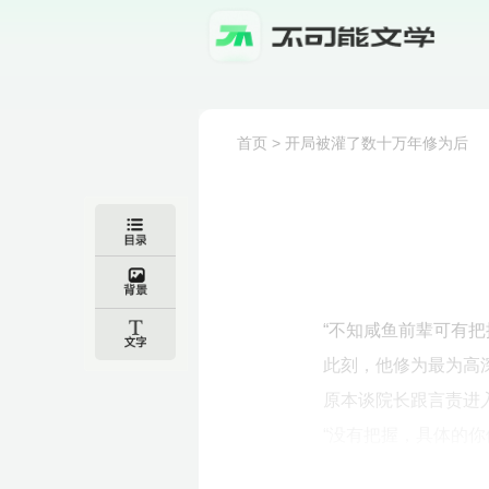
首页
>
开局被灌了数十万年修为后
“不知咸鱼前辈可有
此刻，他修为最为高
原本谈院长跟言责进
“没有把握，具体的你