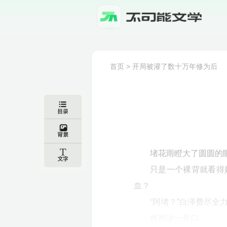
首页
>
开局被灌了数十万年修为后
堵花雨瞪大了圆圆的
只是一个裸背就看得
血？
“阿堵？”白泽费尽
然而这一开口...