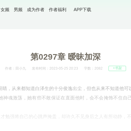
女频
男频
成为作者
作者福利
APP下载
第0297章 暧昧加深
+书架
作者：田小九
发布时间：2023-05-25 20:23
字数：2082
眼睛，从来都知道白泽生的十分俊逸出尘，但也从来不知道他可
她神魂激荡，她有些不敢保证在直面他时，会不会掩饰不住自
全力才勉强将自己的心跳声掩盖，却许久不见身后之人有所动静，