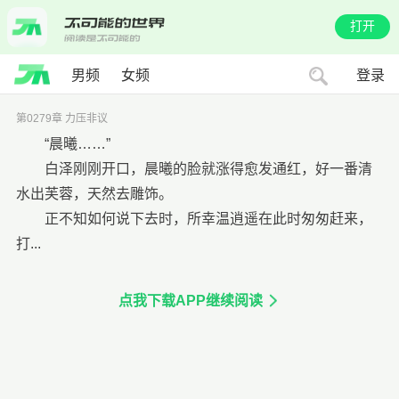
打开
男频
女频
登录
第0279章 力压非议
“晨曦……”
白泽刚刚开口，晨曦的脸就涨得愈发通红，好一番清
水出芙蓉，天然去雕饰。
正不知如何说下去时，所幸温逍遥在此时匆匆赶来，
打...
点我下载APP继续阅读